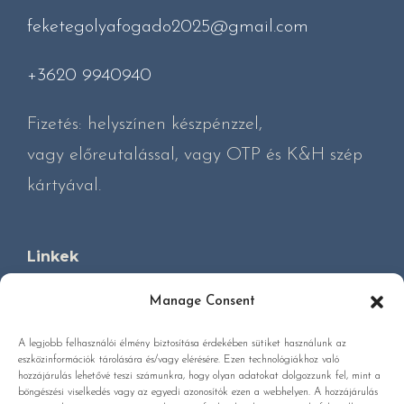
feketegolyafogado2025@gmail.com
+3620 9940940
Fizetés: helyszínen készpénzzel,
vagy előreutalással, vagy OTP és K&H szép
kártyával.
Linkek
Manage Consent
Házirend
A legjobb felhasználói élmény biztosítása érdekében sütiket használunk az
eszközinformációk tárolására és/vagy elérésére. Ezen technológiákhoz való
Adatvédelem
hozzájárulás lehetővé teszi számunkra, hogy olyan adatokat dolgozzunk fel, mint a
böngészési viselkedés vagy az egyedi azonosítók ezen a webhelyen. A hozzájárulás
Sütik