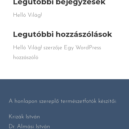
Legutóbbi bejegyzések
Helló Világ!
Legutóbbi hozzászólások
Helló Világ!
szerzője
Egy WordPress
hozzászóló
A honlapon szereplő természetfotók készítői:
Krizák István
Dr. Almási István